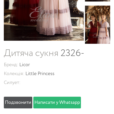
Дитяча сукня
2326-
Бренд:
Licor
Колекція:
Little Princess
Силует:
Подзвонити
Написати у Whatsapp