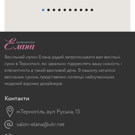
Весільний салон Елана радий запропонувати вам весільні
сукні в Тернополі, які ідеально підкреслять вашу ніжність і
елегантність в такий важливий день. В нашому каталозі
весільних суконь представлені колекції найсучасніших
моделей відомих дизайнерів
Контакти
м.Тернопіль, вул. Руська, 15
salon-elana@ukr.net