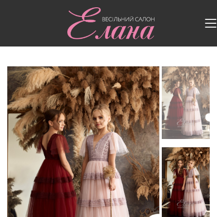
Головна
/
Дитячі сукні
/
Дитяча сукня 2326-