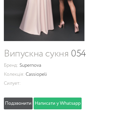
Випускна сукня
054
Бренд:
Supernova
Колекція:
Cassiopeli
Силует:
Подзвонити
Написати у Whatsapp