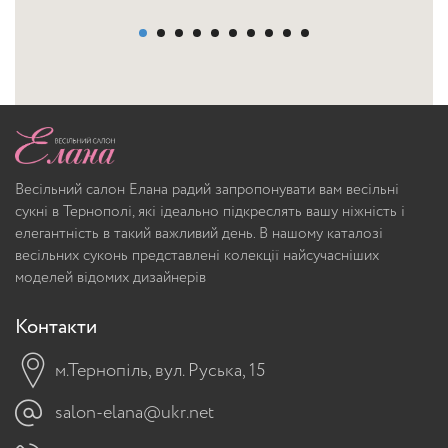
Весільний салон Елана радий запропонувати вам весільні
сукні в Тернополі, які ідеально підкреслять вашу ніжність і
елегантність в такий важливий день. В нашому каталозі
весільних суконь представлені колекції найсучасніших
моделей відомих дизайнерів
Контакти
м.Тернопіль, вул. Руська, 15
salon-elana@ukr.net