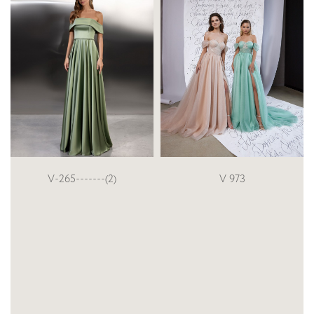
V 973
V-210