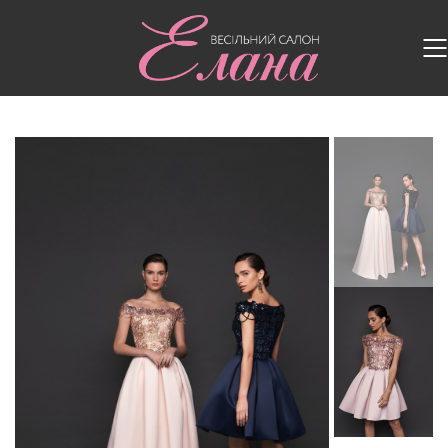
Головна
/
Випускні сукні
/
Випускна сукня 054