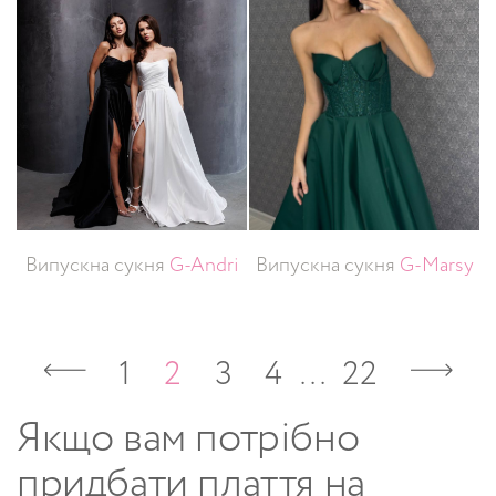
Випускна сукня
G-Andri
Випускна сукня
G-Marsy
1
2
3
4
…
22
Якщо вам потрібно
придбати плаття на