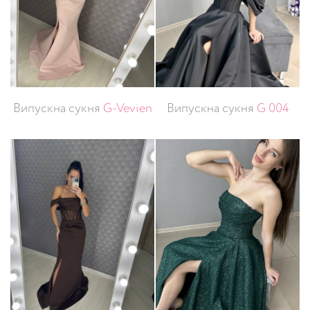
Випускна сукня
G-Vevien
Випускна сукня
G 004