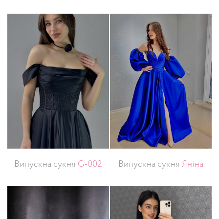
Випускна сукня
G-002
Випускна сукня
Яніна