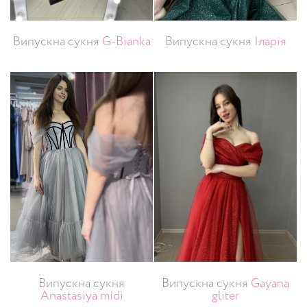
Випускна сукня
G-Bianka
Випускна сукня
Іларія
Випускна сукня
Випускна сукня
Gayana
Anastasiya midi
gliter