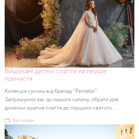
Вишукані дитячі плаття на перше
причастя.
Колекція суконь від бренду “Pentelei”.
Запрошуємо вас до нашого салону, обрати для
донечки ошатне плаття до першого святого…
без назви