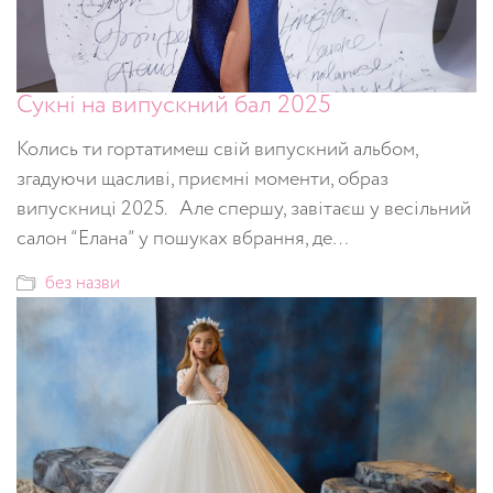
Сукні на випускний бал 2025
Колись ти гортатимеш свій випускний альбом,
згадуючи щасливі, приємні моменти, образ
випускниці 2025. Але спершу, завітаєш у весільний
салон “Елана” у пошуках вбрання, де…
без назви