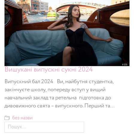
Вишукані випускні сукні 2024
Випускний бал 2024 Ви, майбутня студентка,
закінчуєте школу, попереду вступ у вищий
навчальний заклад та ретельна підготовка до
дивовижного свята – випускного. Перший та…
без назви