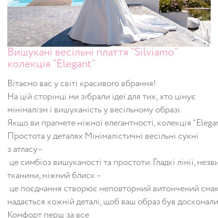
Вишукані весільні плаття “Silviamo”
колекція “Elegant”
Вітаємо вас у світі красивого вбрання!
На цій сторінці ми зібрали ідеї для тих, хто цінує
мінімалізм і вишуканість у весільному образі.
Якщо ви прагнете ніжної елегантності, колекція “Elegan
Простота у деталях Мінімалістичні весільні сукні
з атласу–
це симбіоз вишуканості та простоти. Гладкі лінії, незв
тканини, ніжний блиск –
це поєднання створює неповторний витончений смак
надається кожній деталі, щоб ваш образ був досконал
Комфорт перш за все