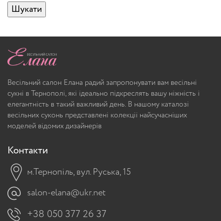
Шукати
Весільний салон Елана радий запропонувати вам весільні
сукні в Тернополі, які ідеально підкреслять вашу ніжність і
елегантність в такий важливий день. В нашому каталозі
весільних суконь представлені колекції найсучасніших
моделей відомих дизайнерів
Контакти
м.Тернопіль, вул. Руська, 15
salon-elana@ukr.net
+38 050 377 26 37