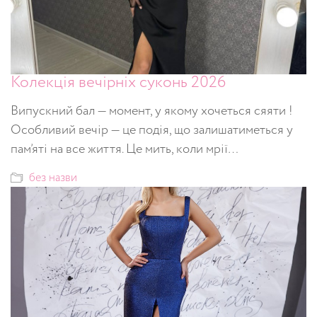
Колекція вечірніх суконь 2026
Випускний бал — момент, у якому хочеться сяяти !
Особливий вечір — це подія, що залишатиметься у
пам’яті на все життя. Це мить, коли мрії…
без назви