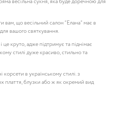
ряма весільна сукня, яка буде доречною для
 вам, що весільний салон “Елана” має в
м для вашого святкування.
 це круто, адже підтримує та піднімає
кому стилі дуже красиво, стильно та
і корсети в українському стилі. з
 плаття, блузки або ж як окремий вид