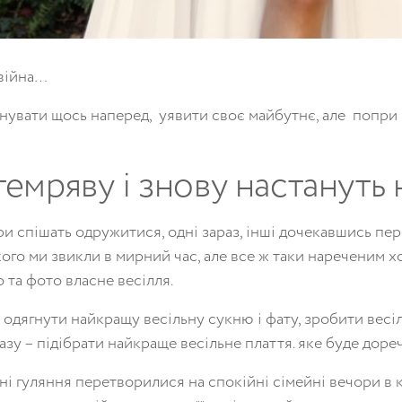
 війна…
нувати щось наперед, уявити своє майбутнє, але попри 
мряву і знову настануть 
и спішать одружитися, одні зараз, інші дочекавшись пер
ого ми звикли в мирний час, але все ж таки нареченим хо
та фото власне весілля.
є одягнути найкращу весільну сукню і фату, зробити весі
зу – підібрати найкраще весільне плаття. яке буде доре
чні гуляння перетворилися на спокійні сімейні вечори в 