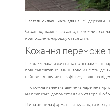
Настали складні часи для нашої держави –
Страшно, важко, складно, не можливо спла
нові родини, народжуються діти.
Кохання переможе те
Не відкладаючи життя на потім закохані пар
повномасштабної війни зовсім не той, до як
найприємнішу мить зафільмувавши на відео 
І як кожна маленька дівчинка наречена мрі
ми прагнемо допомогти вам у створені обра
Війна змінила формат святкувань, тепер гу