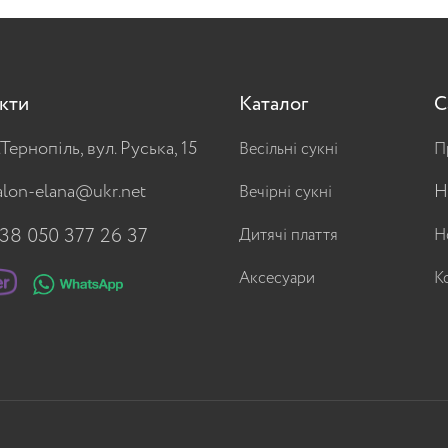
кти
Каталог
С
.Тернопіль, вул. Руська, 15
Весільні сукні
П
alon-elana@ukr.net
Н
Вечірні сукні
38 050 377 26 37
Дитячі плаття
Н
Аксесуари
К