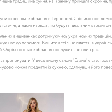
пишна традиційна сукня, на її заміну прийшла скромна, п
купити весільне вбрання в Тернополі. Спішимо повідомити
алістичні, атласні наряди , які будуть ідеальним варіанто
льних вишиванках дотримуючись українських традицій, і
ижує нас до перемоги. Вишите весільне плаття в українсь
й. Окрім того таке вбрання послужить не один рік.
 запропонувати. У весільному салоні “Елана” є стилізован
дово можна поєднати із сукнею, одягнувши його поверх