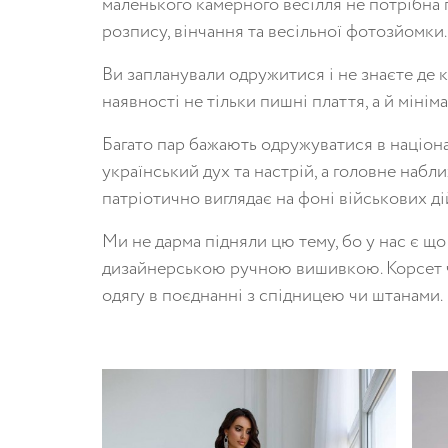
маленького камерного весілля не потрібна 
розпису, вінчання та весільної фотозйомки.
Ви запланували одружитися і не знаєте де 
наявності не тільки пишні плаття, а й мінім
Багато пар бажають одружуватися в націона
український дух та настрій, а головне набл
патріотично виглядає на фоні військових ді
Ми не дарма підняли цю тему, бо у нас є що
дизайнерською ручною вишивкою. Корсет чу
одягу в поєднанні з спідницею чи штанами.