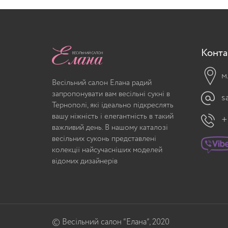
Конта
м
Весільний салон Елана радий
запропонувати вам весільні сукні в
s
Тернополі, які ідеально підкреслять
вашу ніжність і елегантність в такий
+
важливий день. В нашому каталозі
весільних суконь представлені
колекції найсучасніших моделей
відомих дизайнерів
© Весільний салон “Елана”, 2020