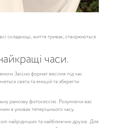
всі складнощі, життя триває, створюються
найкращі часи.
емоги. Звісно формат весілля під час
четься свята та емоцій та зберегти
льну ранкову фотосессію . Розуміючи вас
чним в умовах теперішнього часу.
колі найрідніших та найближчих друзів. Для