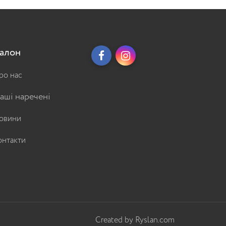
алон
ро нас
аші наречені
овини
онтакти
Created by Ryslan.com