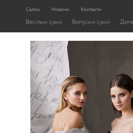
Головна
/
Випускні сукні
/
Випускна сукня 
Салон
Новини
Контакти
Весільні сукні
Випускні сукні
Дитя