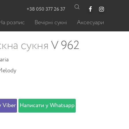
+38 050 377 26 37
На розпис
Вечірні сукні
Аксесуари
кна сукня
V 962
aria
Melody
 Viber
Написати у Whatsapp