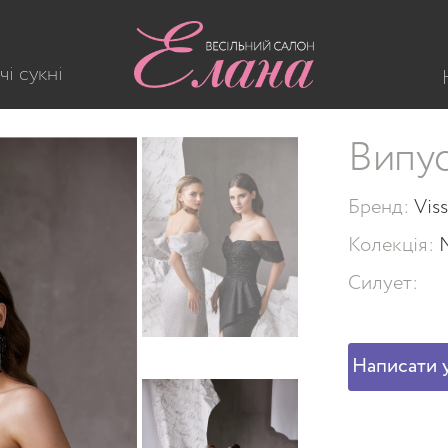
V 962
чі сукні
Випус
Бренд:
Viss
Колекція:
Силует:
Написати у