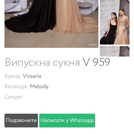
Випускна сукня
V 959
Бренд:
Vissaria
Колекція:
Melody
Силует:
Подзвонити
Написати у Whatsapp