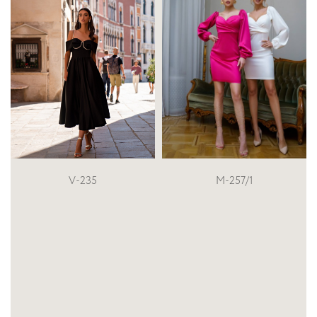
M-257/1
042