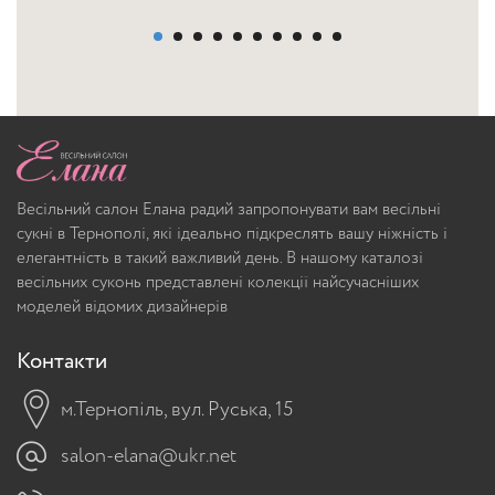
Весільний салон Елана радий запропонувати вам весільні
сукні в Тернополі, які ідеально підкреслять вашу ніжність і
елегантність в такий важливий день. В нашому каталозі
весільних суконь представлені колекції найсучасніших
моделей відомих дизайнерів
Контакти
м.Тернопіль, вул. Руська, 15
salon-elana@ukr.net