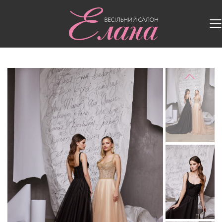
Головна
/
Випускні сукні
/
Випускна сукня V 959