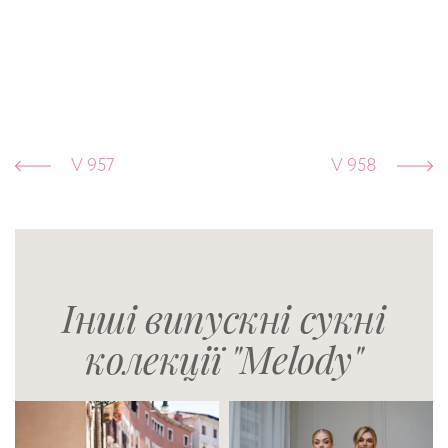
V 957
V 958
Інші випускні сукні
колекції "Melody"