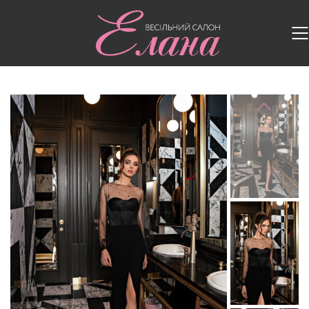
Головна
/
Випускні сукні
/
Випускна сукня V-207