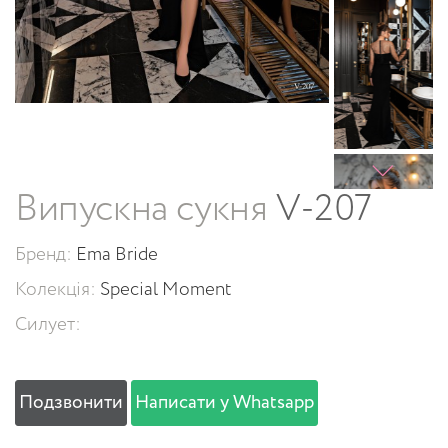
Випускна сукня
V-207
Бренд:
Ema Bride
Колекція:
Special Moment
Силует:
Подзвонити
Написати у Whatsapp