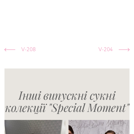
V-208
V-204
Інші випускні сукні
колекції "Special Moment"