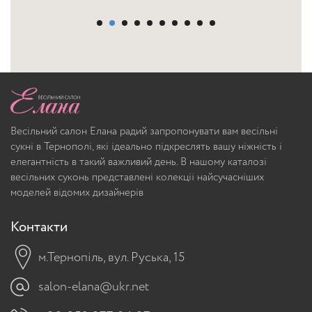
Весільний салон Елана радий запропонувати вам весільні
сукні в Тернополі, які ідеально підкреслять вашу ніжність і
елегантність в такий важливий день. В нашому каталозі
весільних суконь представлені колекції найсучасніших
моделей відомих дизайнерів
Контакти
м.Тернопіль, вул. Руська, 15
salon-elana@ukr.net