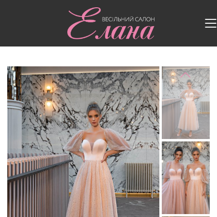
Головна
/
Випускні сукні
/
Випускна сукня V-187