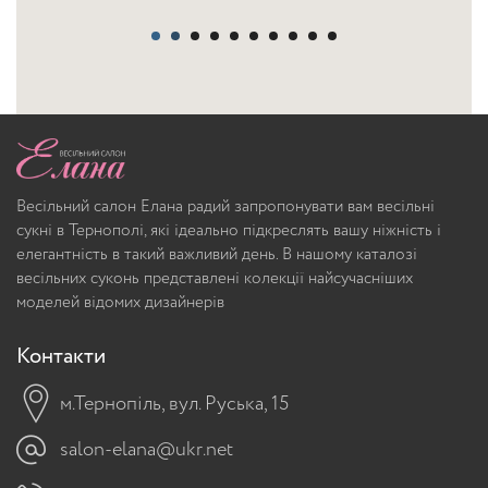
Весільний салон Елана радий запропонувати вам весільні
сукні в Тернополі, які ідеально підкреслять вашу ніжність і
елегантність в такий важливий день. В нашому каталозі
весільних суконь представлені колекції найсучасніших
моделей відомих дизайнерів
Контакти
м.Тернопіль, вул. Руська, 15
salon-elana@ukr.net