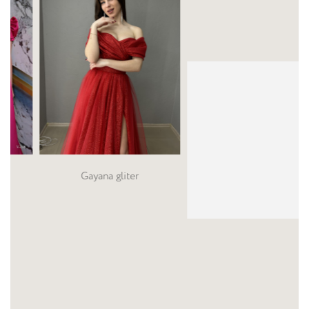
V-
144
Gayana gliter