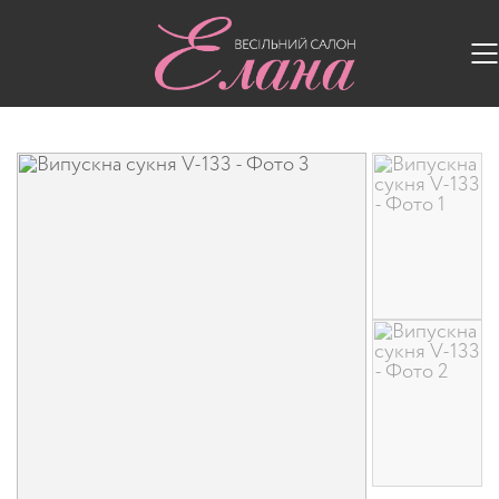
Головна
/
Випускні сукні
/
Випускна сукня V-133