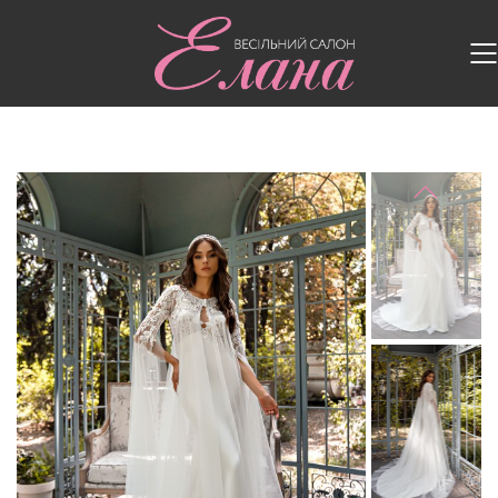
Головна
/
Весільні сукні
/
Весільна сукня SN-214-
Passion