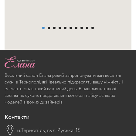
Весільний салон Елана радий запропонувати вам весільні
сукні в Тернополі, які ідеально підкреслять вашу ніжність і
елегантність в такий важливий день. В нашому каталозі
весільних суконь представлені колекції найсучасніших
моделей відомих дизайнерів
Контакти
м.Тернопіль, вул. Руська, 15