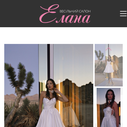
Головна
/
Весільні сукні
/
Весільна сукня S-717-
JUNO