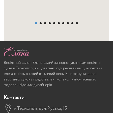
Весільний салон Елана радий запропонувати вам весільні
сукні в Тернополі, які ідеально підкреслять вашу ніжність і
елегантність в такий важливий день. В нашому каталозі
весільних суконь представлені колекції найсучасніших
моделей відомих дизайнерів
Контакти
м.Тернопіль, вул. Руська, 15