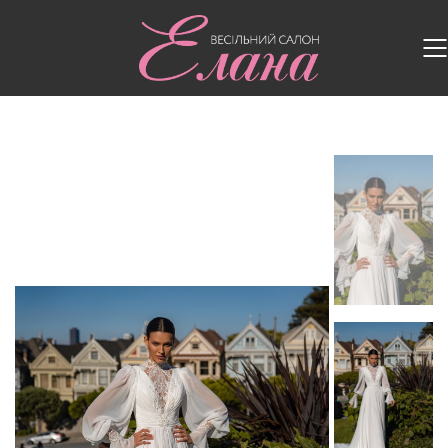
Головна
/
Весільні сукні
/
Весільна сукня S-638-
Amber