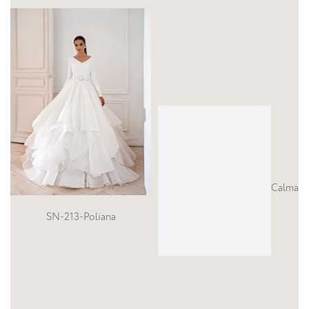
Calma
ana
SN-239-HELM