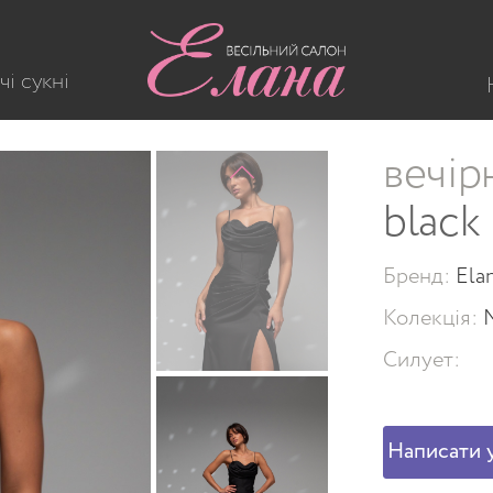
67 black
чі сукні
вечір
black
Бренд:
Ela
Колекція:
Силует:
Написати у