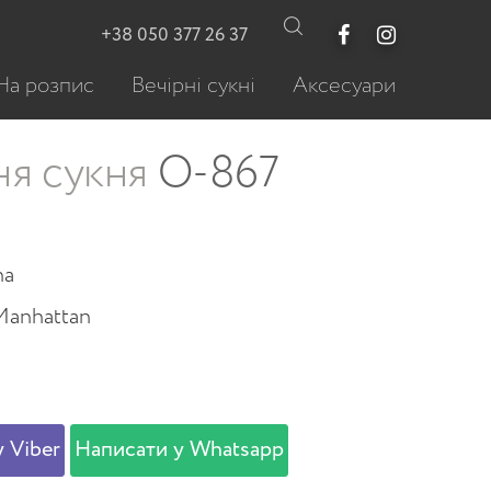
+38 050 377 26 37
На розпис
Вечірні сукні
Аксесуари
ня сукня
О-867
na
Manhattan
 Viber
Написати у Whatsapp