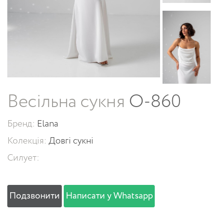
Весільна сукня
O-860
Бренд:
Elana
Колекція:
Довгі сукні
Силует:
Подзвонити
Написати у Whatsapp