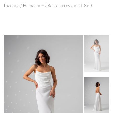
Головна
/
На розпис
/
Весільна сукня O-860