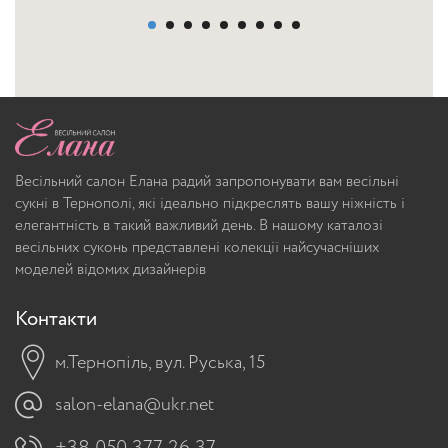
Весільний салон Елана радий запропонувати вам весільні
сукні в Тернополі, які ідеально підкреслять вашу ніжність і
елегантність в такий важливий день. В нашому каталозі
весільних суконь представлені колекції найсучасніших
моделей відомих дизайнерів
Контакти
м.Тернопіль, вул. Руська, 15
salon-elana@ukr.net