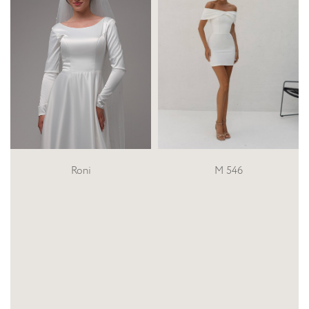
М 546
T-01