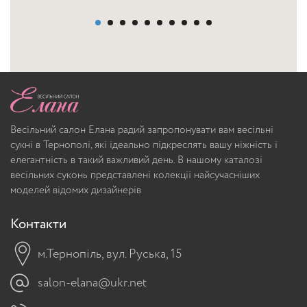
Весільний салон Елана радий запропонувати вам весільні
сукні в Тернополі, які ідеально підкреслять вашу ніжність і
елегантність в такий важливий день. В нашому каталозі
весільних суконь представлені колекції найсучасніших
моделей відомих дизайнерів
Контакти
м.Тернопіль, вул. Руська, 15
salon-elana@ukr.net