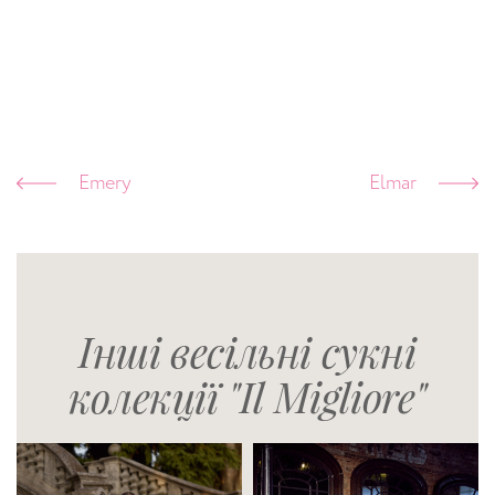
Emery
Elmar
Інші весільні сукні
колекції "Il Migliore"