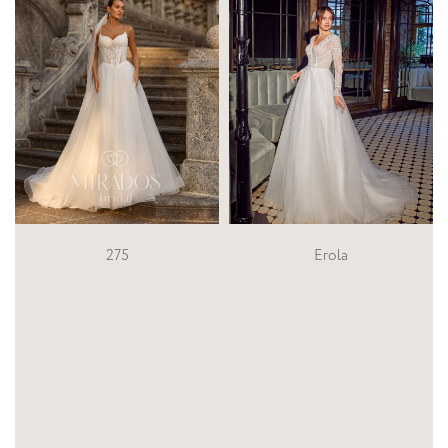
Erola
280