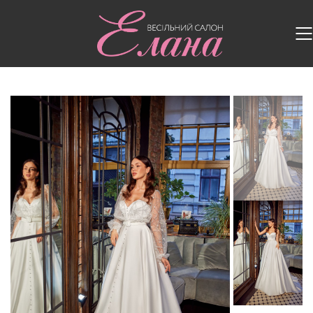
Головна
/
Весільні сукні
/
Весільна сукня Elton