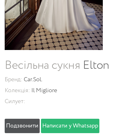
Весільна сукня
Elton
Бренд:
Car.Sol.
Колекція:
Il Migliore
Силует:
Подзвонити
Написати у Whatsapp