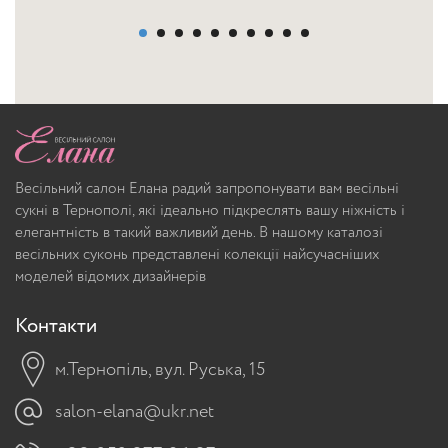
Весільний салон Елана радий запропонувати вам весільні
сукні в Тернополі, які ідеально підкреслять вашу ніжність і
елегантність в такий важливий день. В нашому каталозі
весільних суконь представлені колекції найсучасніших
моделей відомих дизайнерів
Контакти
м.Тернопіль, вул. Руська, 15
salon-elana@ukr.net