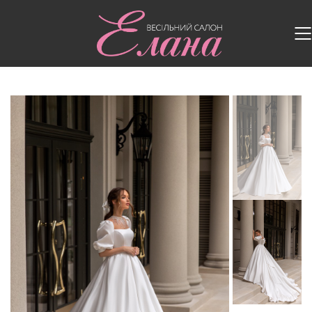
Головна
/
Весільні сукні
/
Весільна сукня 5311