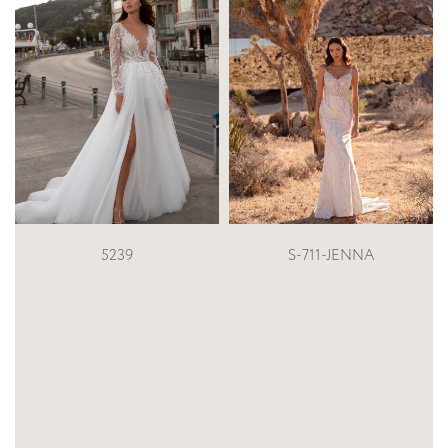
S-711-JENNA
201