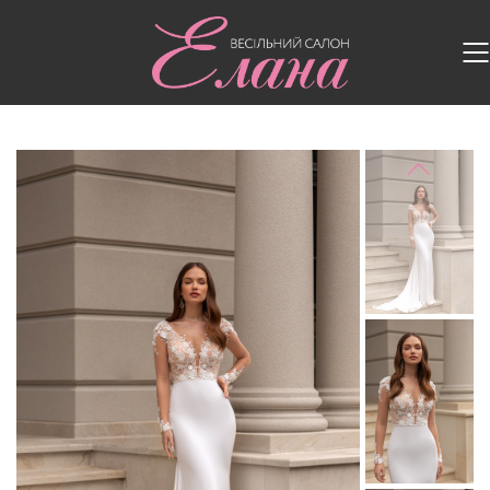
Головна
/
Весільні сукні
/
Весільна сукня 5309