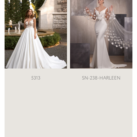
13
SN-238-HARLEEN
SN-193-Famida 