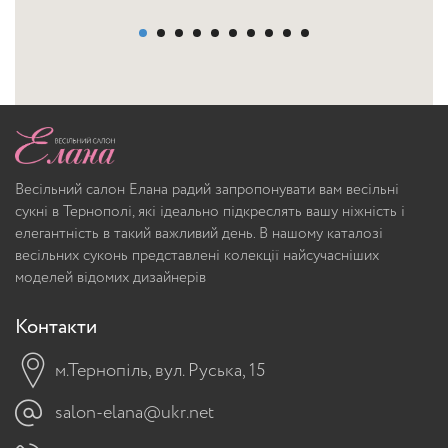
Весільний салон Елана радий запропонувати вам весільні
сукні в Тернополі, які ідеально підкреслять вашу ніжність і
елегантність в такий важливий день. В нашому каталозі
весільних суконь представлені колекції найсучасніших
моделей відомих дизайнерів
Контакти
м.Тернопіль, вул. Руська, 15
salon-elana@ukr.net