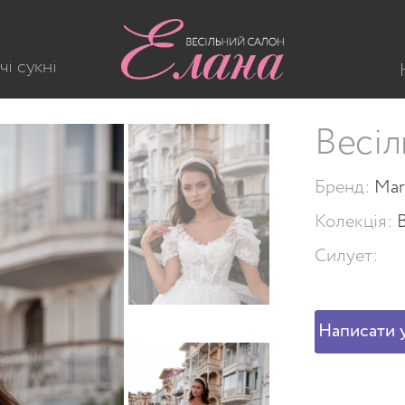
238
чі сукні
Весіл
Бренд:
Mar
Колекція:
Силует:
Написати у