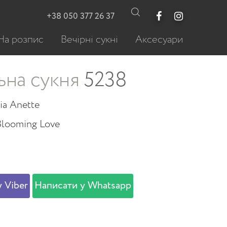
+38 050 377 26 37
На розпис
Вечірні сукні
Аксесуари
ьна сукня
5238
ia Anette
Blooming Love
 Viber
Написати у Whatsapp