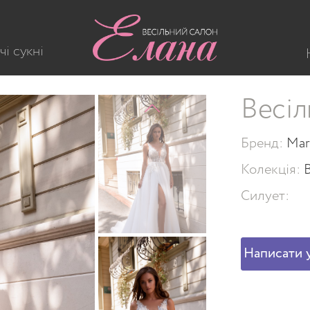
207
чі сукні
Весіл
Бренд:
Mar
Колекція:
Силует:
Написати у