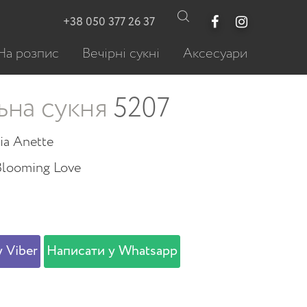
+38 050 377 26 37
На розпис
Вечірні сукні
Аксесуари
ьна сукня
5207
ia Anette
Blooming Love
 Viber
Написати у Whatsapp