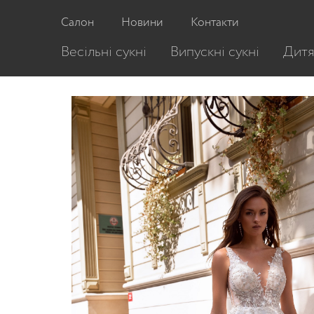
Головна
/
Весільні сукні
/
Весільна сукня 5
Салон
Новини
Контакти
Весільні сукні
Випускні сукні
Дитя