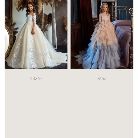
3145
3511