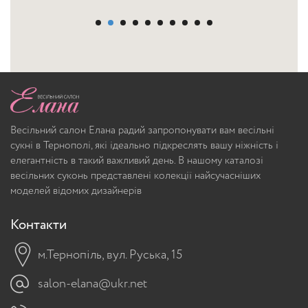
Весільний салон Елана радий запропонувати вам весільні
сукні в Тернополі, які ідеально підкреслять вашу ніжність і
елегантність в такий важливий день. В нашому каталозі
весільних суконь представлені колекції найсучасніших
моделей відомих дизайнерів
Контакти
м.Тернопіль, вул. Руська, 15
salon-elana@ukr.net