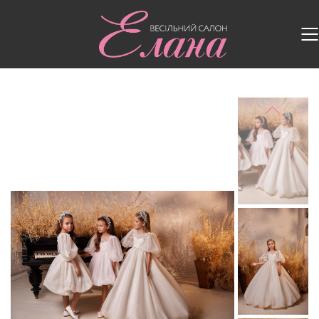
Головна
/
Дитячі сукні
/
Дитяча сукня 3639