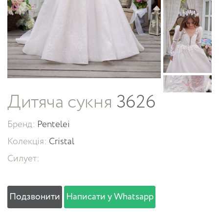
Дитяча сукня
3626
Бренд:
Pentelei
Колекція:
Cristal
Силует:
Подзвонити
Написати у Whatsapp