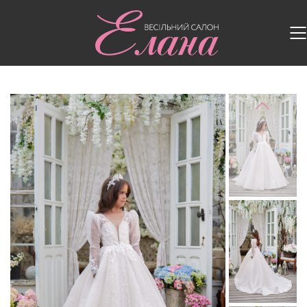
Головна
/
Дитячі сукні
/
Дитяча сукня 3626