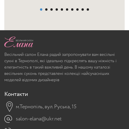
Весільний салон Елана радий запропонувати вам весільні
сукні в Тернополі, які ідеально підкреслять вашу ніжність і
елегантність в такий важливий день. В нашому каталозі
весільних суконь представлені колекції найсучасніших
моделей відомих дизайнерів
Контакти
м.Тернопіль, вул. Руська, 15
salon-elana@ukr.net