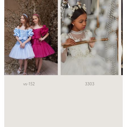
3303
2306-