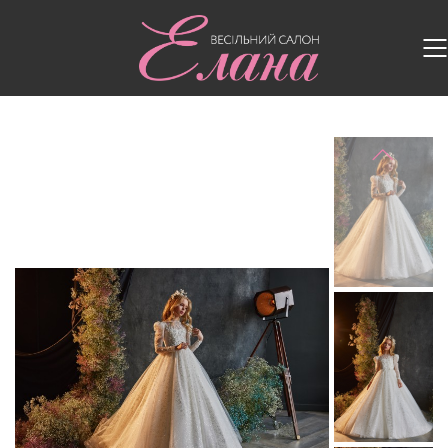
Головна
/
Дитячі сукні
/
Дитяча сукня 3221