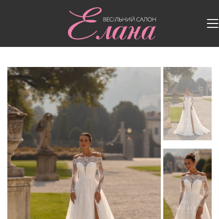
Головна
/
Весільні сукні
/
Весільна сукня 283