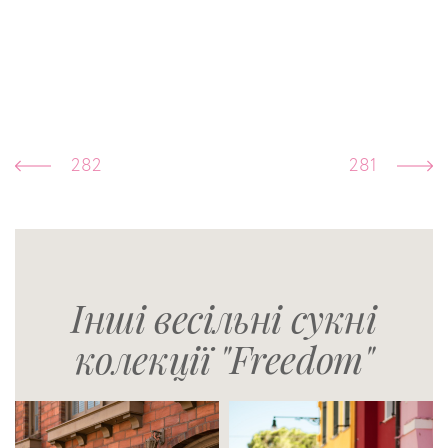
282
281
Інші весільні сукні
колекції "Freedom"