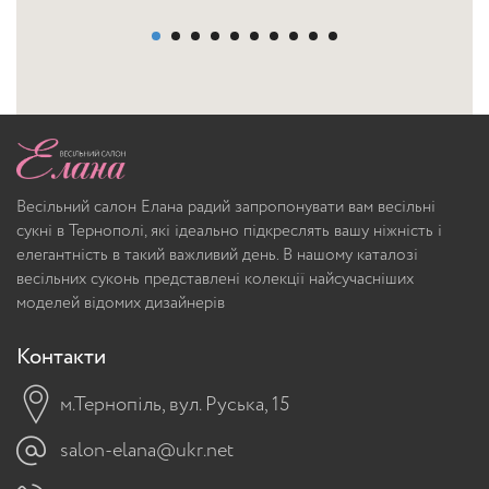
Весільний салон Елана радий запропонувати вам весільні
сукні в Тернополі, які ідеально підкреслять вашу ніжність і
елегантність в такий важливий день. В нашому каталозі
весільних суконь представлені колекції найсучасніших
моделей відомих дизайнерів
Контакти
м.Тернопіль, вул. Руська, 15
salon-elana@ukr.net