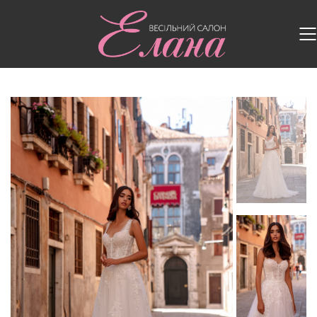
Головна
/
Весільні сукні
/
Весільна сукня 208