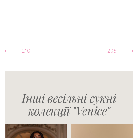
210
205
Інші весільні сукні
колекції "Venice"