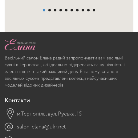
Весільний салон Елана радий запропонувати вам весільні
сукні в Тернополі, які ідеально підкреслять вашу ніжність і
елегантність в такий важливий день. В нашому каталозі
весільних суконь представлені колекції найсучасніших
моделей відомих дизайнерів
Контакти
м.Тернопіль, вул. Руська, 15
salon-elana@ukr.net