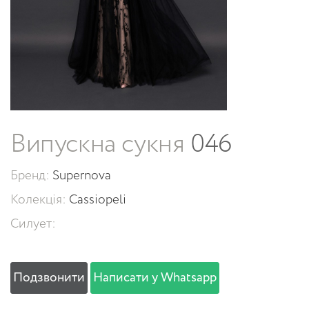
Випускна сукня
046
Бренд:
Supernova
Колекція:
Cassiopeli
Силует:
Подзвонити
Написати у Whatsapp