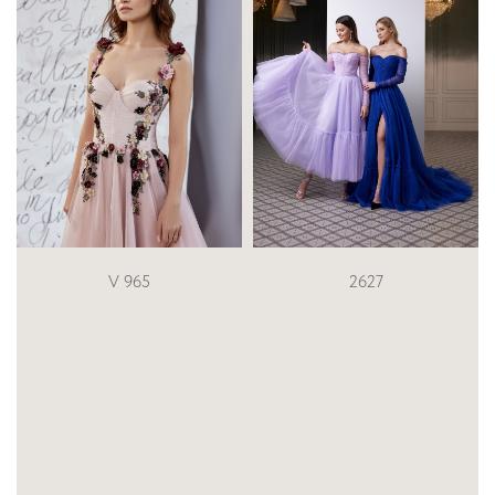
V 965
2627