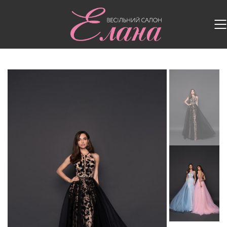
Головна
/
Випускні сукні
/
Випускна сукня 046