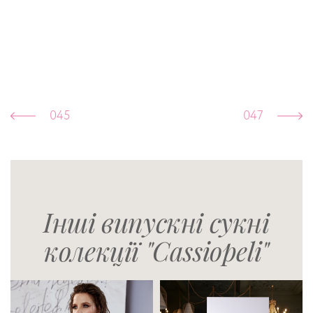
045
047
Інші випускні сукні
колекції "Cassiopeli"