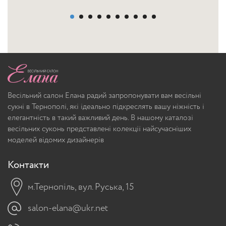
Весільний салон Елана радий запропонувати вам весільні
сукні в Тернополі, які ідеально підкреслять вашу ніжність і
елегантність в такий важливий день. В нашому каталозі
весільних суконь представлені колекції найсучасніших
моделей відомих дизайнерів
Контакти
м.Тернопіль, вул. Руська, 15
salon-elana@ukr.net